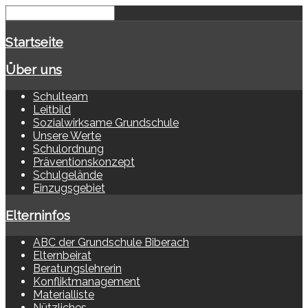
Startseite
Über uns
Schulteam
Leitbild
Sozialwirksame Grundschule
Unsere Werte
Schulordnung
Präventionskonzept
Schulgelände
Einzugsgebiet
Elterninfos
ABC der Grundschule Biberach
Elternbeirat
Beratungslehrerin
Konfliktmanagement
Materialliste
Nützliches