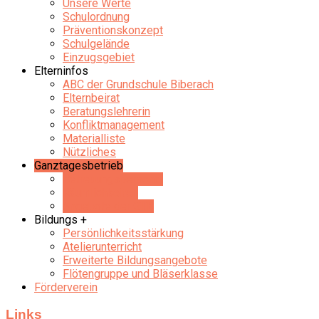
Unsere Werte
Schulordnung
Präventionskonzept
Schulgelände
Einzugsgebiet
Elterninfos
ABC der Grundschule Biberach
Elternbeirat
Beratungslehrerin
Konfliktmanagement
Materialliste
Nützliches
Ganztagesbetrieb
Betreuungspersonal
Räumlichkeiten
Angebote der GTB
Bildungs +
Persönlichkeitsstärkung
Atelierunterricht
Erweiterte Bildungsangebote
Flötengruppe und Bläserklasse
Förderverein
Links