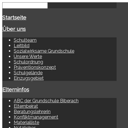
Startseite
Über uns
Schulteam
Leitbild
Sozialwirksame Grundschule
Unsere Werte
Schulordnung
Präventionskonzept
Schulgelände
Einzugsgebiet
Elterninfos
ABC der Grundschule Biberach
Elternbeirat
Beratungslehrerin
Konfliktmanagement
Materialliste
Nützliches