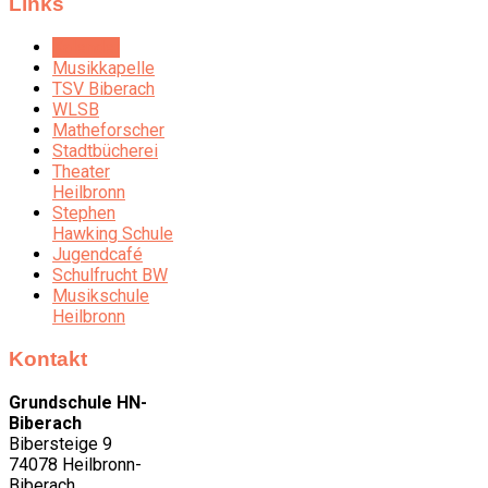
Links
Kalender
Musikkapelle
TSV Biberach
WLSB
Matheforscher
Stadtbücherei
Theater
Heilbronn
Stephen
Hawking Schule
Jugendcafé
Schulfrucht BW
Musikschule
Heilbronn
Kontakt
Grundschule HN-
Biberach
Bibersteige 9
74078 Heilbronn-
Biberach