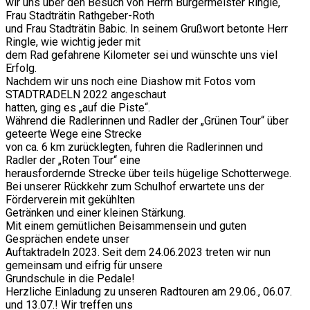
wir uns über den Besuch von Herrn Bürgermeister Ringle,
Frau Stadträtin Rathgeber-Roth
und Frau Stadträtin Babic. In seinem Grußwort betonte Herr
Ringle, wie wichtig jeder mit
dem Rad gefahrene Kilometer sei und wünschte uns viel
Erfolg.
Nachdem wir uns noch eine Diashow mit Fotos vom
STADTRADELN 2022 angeschaut
hatten, ging es „auf die Piste“.
Während die Radlerinnen und Radler der „Grünen Tour“ über
geteerte Wege eine Strecke
von ca. 6 km zurücklegten, fuhren die Radlerinnen und
Radler der „Roten Tour“ eine
herausfordernde Strecke über teils hügelige Schotterwege.
Bei unserer Rückkehr zum Schulhof erwartete uns der
Förderverein mit gekühlten
Getränken und einer kleinen Stärkung.
Mit einem gemütlichen Beisammensein und guten
Gesprächen endete unser
Auftaktradeln 2023. Seit dem 24.06.2023 treten wir nun
gemeinsam und eifrig für unsere
Grundschule in die Pedale!
Herzliche Einladung zu unseren Radtouren am 29.06., 06.07.
und 13.07.! Wir treffen uns