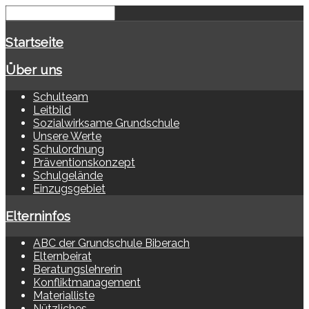
Startseite
Über uns
Schulteam
Leitbild
Sozialwirksame Grundschule
Unsere Werte
Schulordnung
Präventionskonzept
Schulgelände
Einzugsgebiet
Elterninfos
ABC der Grundschule Biberach
Elternbeirat
Beratungslehrerin
Konfliktmanagement
Materialliste
Nützliches