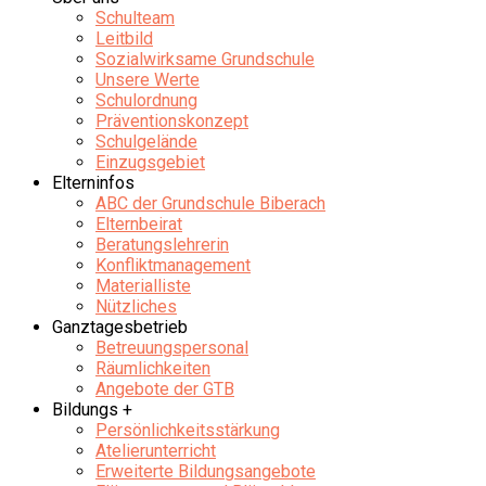
Schulteam
Leitbild
Sozialwirksame Grundschule
Unsere Werte
Schulordnung
Präventionskonzept
Schulgelände
Einzugsgebiet
Elterninfos
ABC der Grundschule Biberach
Elternbeirat
Beratungslehrerin
Konfliktmanagement
Materialliste
Nützliches
Ganztagesbetrieb
Betreuungspersonal
Räumlichkeiten
Angebote der GTB
Bildungs +
Persönlichkeitsstärkung
Atelierunterricht
Erweiterte Bildungsangebote