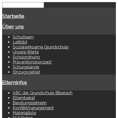
Startseite
Über uns
Schulteam
Leitbild
Sozialwirksame Grundschule
Unsere Werte
Schulordnung
Präventionskonzept
Schulgelände
Einzugsgebiet
Elterninfos
ABC der Grundschule Biberach
Elternbeirat
Beratungslehrerin
Konfliktmanagement
Materialliste
Nützliches