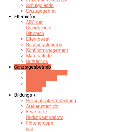
Schulgelände
Einzugsgebiet
Elterninfos
ABC der
Grundschule
Biberach
Elternbeirat
Beratungslehrerin
Konfliktmanagement
Materialliste
Nützliches
Ganztagesbetrieb
Betreuungspersonal
Räumlichkeiten
Angebote
der GTB
Bildungs +
Persönlichkeitsstärkung
Atelierunterricht
Erweiterte
Bildungsangebote
Flötengruppe
und