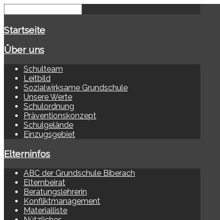
Startseite
Über uns
Schulteam
Leitbild
Sozialwirksame Grundschule
Unsere Werte
Schulordnung
Präventionskonzept
Schulgelände
Einzugsgebiet
Elterninfos
ABC der Grundschule Biberach
Elternbeirat
Beratungslehrerin
Konfliktmanagement
Materialliste
Nützliches