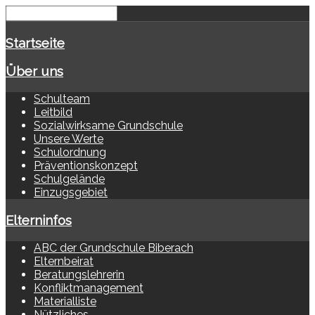
Startseite
Über uns
Schulteam
Leitbild
Sozialwirksame Grundschule
Unsere Werte
Schulordnung
Präventionskonzept
Schulgelände
Einzugsgebiet
Elterninfos
ABC der Grundschule Biberach
Elternbeirat
Beratungslehrerin
Konfliktmanagement
Materialliste
Nützliches