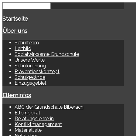
Startseite
Über uns
Schulteam
Leitbild
Sozialwirksame Grundschule
Unsere Werte
Schulordnung
Präventionskonzept
Schulgelände
Einzugsgebiet
Elterninfos
ABC der Grundschule Biberach
Elternbeirat
Beratungslehrerin
Konfliktmanagement
Materialliste
Nützliches