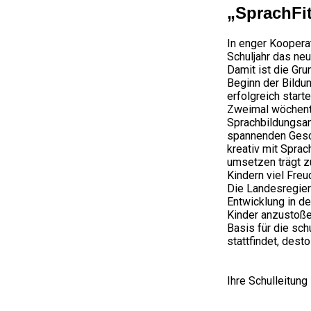
„SprachFi
In enger Kooperat
Schuljahr das ne
Damit ist die Gru
Beginn der Bildun
erfolgreich start
Zweimal wöchentl
Sprachbildungsan
spannenden Gesch
kreativ mit Spra
umsetzen trägt z
Kindern viel Freu
Die Landesregier
Entwicklung in de
Kinder anzustoße
Basis für die sch
stattfindet, desto
Ihre Schulleitung