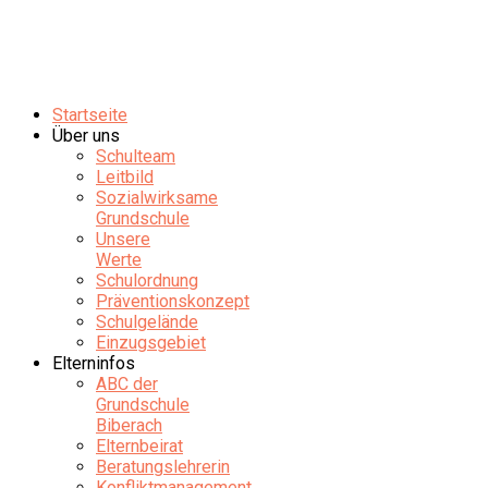
Startseite
Über uns
Schulteam
Leitbild
Sozialwirksame
Grundschule
Unsere
Werte
Schulordnung
Präventionskonzept
Schulgelände
Einzugsgebiet
Elterninfos
ABC der
Grundschule
Biberach
Elternbeirat
Beratungslehrerin
Konfliktmanagement