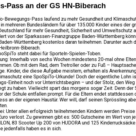
-Pass an der GS HN-Biberach
o-Bewegungs-Pass laufend zu mehr Gesundheit und Klimaschu
t in mehreren Bundesländern für über 135.000 Kinder eines der g
 Deutschland für mehr Gesundheit, Sicherheit und Umweltschutz 
dert von der Sparkassen-Finanzgruppe Baden-Württemberg könn
 Baden-Württemberg kostenlos daran teilnehmen. Darunter auch d
Heilbronn-Biberach.
oSpiTo steht dabei für Sporteln-Spielen-Toben.
ung: Innerhalb von sechs Wochen mindestens 20-mal ohne Eltern
mmen. Ob mit dem Rad, dem Tretroller oder zu Fuß – Hauptsach
age. Kinder, die diese Aufgabe meistern, erhalten als Anerkennung
maschutz eine SpoSpiTo-Urkunde! Doch der eigentliche Lohn is
gs-Einheit noch vor Unterrichtsbeginn – und der Stolz, den Weg
gt zu haben. Vielleicht spart das morgens sogar Zeit. Denn der
 der Schule entfallen prompt. Für die Eltern endet stattdessen 
ss an der eigenen Haustür. Wer will, darf seinen Sprössling aber
ten.
i: Unter allen erfolgreich teilnehmenden Kindern werden Preise
Euro verlost. Zu gewinnen gibt es: 500 Gutscheine im Wert von j
LON, 83 Scooter Up 200 von HUDORA und 125 Kinderrucksäcke
 jedenfalls haben es in sich.