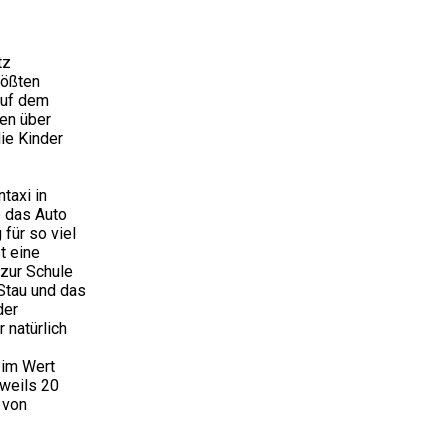
tz
rößten
auf dem
en über
ie Kinder
taxi in
e das Auto
 für so viel
t eine
 zur Schule
 Stau und das
der
 natürlich
 im Wert
eweils 20
 von