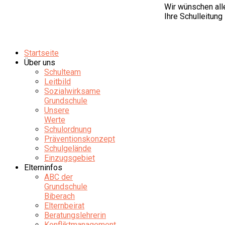
Wir wünschen all
Ihre Schulleitung
Startseite
Über uns
Schulteam
Leitbild
Sozialwirksame
Grundschule
Unsere
Werte
Schulordnung
Präventionskonzept
Schulgelände
Einzugsgebiet
Elterninfos
ABC der
Grundschule
Biberach
Elternbeirat
Beratungslehrerin
Konfliktmanagement