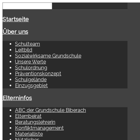
Startseite
Über uns
Schulteam
Leitbild
Sozialwirksame Grundschule
Unsere Werte
Schulordnung
Präventionskonzept
Schulgelände
Einzugsgebiet
Elterninfos
ABC der Grundschule Biberach
Elternbeirat
Beratungslehrerin
Konfliktmanagement
Materialliste
Nützliches