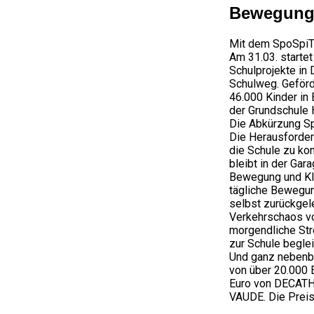
Bewegungs
Mit dem SpoSpiT
Am 31.03. starte
Schulprojekte in
Schulweg. Geför
46.000 Kinder in
der Grundschule 
Die Abkürzung Sp
Die Herausforder
die Schule zu ko
bleibt in der Gar
Bewegung und Kli
tägliche Bewegun
selbst zurückgele
Verkehrschaos vor
morgendliche Stre
zur Schule beglei
Und ganz nebenbe
von über 20.000 
Euro von DECATH
VAUDE. Die Preise