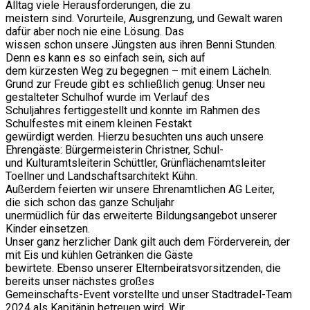
Alltag viele Herausforderungen, die zu
meistern sind. Vorurteile, Ausgrenzung, und Gewalt waren
dafür aber noch nie eine Lösung. Das
wissen schon unsere Jüngsten aus ihren Benni Stunden.
Denn es kann es so einfach sein, sich auf
dem kürzesten Weg zu begegnen – mit einem Lächeln.
Grund zur Freude gibt es schließlich genug: Unser neu
gestalteter Schulhof wurde im Verlauf des
Schuljahres fertiggestellt und konnte im Rahmen des
Schulfestes mit einem kleinen Festakt
gewürdigt werden. Hierzu besuchten uns auch unsere
Ehrengäste: Bürgermeisterin Christner, Schul-
und Kulturamtsleiterin Schüttler, Grünflächenamtsleiter
Toellner und Landschaftsarchitekt Kühn.
Außerdem feierten wir unsere Ehrenamtlichen AG Leiter,
die sich schon das ganze Schuljahr
unermüdlich für das erweiterte Bildungsangebot unserer
Kinder einsetzen.
Unser ganz herzlicher Dank gilt auch dem Förderverein, der
mit Eis und kühlen Getränken die Gäste
bewirtete. Ebenso unserer Elternbeiratsvorsitzenden, die
bereits unser nächstes großes
Gemeinschafts-Event vorstellte und unser Stadtradel-Team
2024 als Kapitänin betreuen wird. Wir