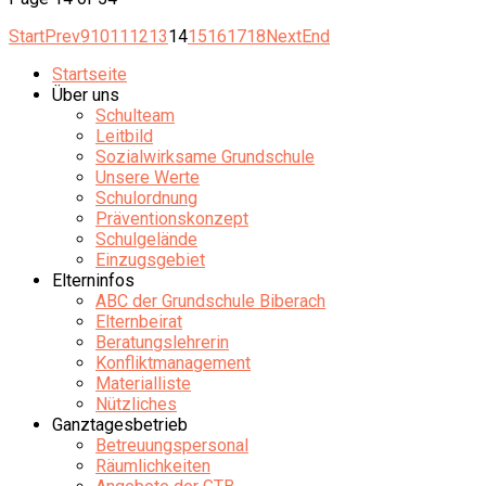
Start
Prev
9
10
11
12
13
14
15
16
17
18
Next
End
Startseite
Über uns
Schulteam
Leitbild
Sozialwirksame Grundschule
Unsere Werte
Schulordnung
Präventionskonzept
Schulgelände
Einzugsgebiet
Elterninfos
ABC der Grundschule Biberach
Elternbeirat
Beratungslehrerin
Konfliktmanagement
Materialliste
Nützliches
Ganztagesbetrieb
Betreuungspersonal
Räumlichkeiten